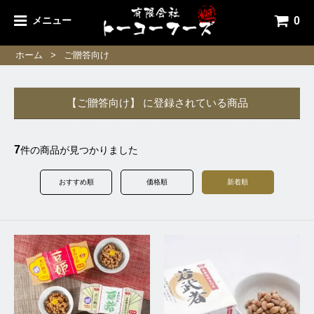
0
メニュー
ホーム
>
ご贈答向け
【ご贈答向け】 に登録されている商品
7
件の商品が見つかりました
おすすめ順
価格順
新着順