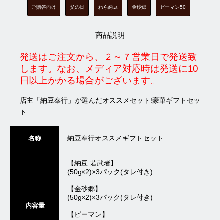
ご贈答向け
父の日
わら納豆
金砂郷
ピーマン50
商品説明
発送はご注文から、２～７営業日で発送致
します。なお、メディア対応時は発送に10
日以上かかる場合がございます。
店主「納豆奉行」が選んだオススメセット!豪華ギフトセッ
ト
納豆奉行オススメギフトセット
名称
【納豆 若武者】
(50g×2)×3パック(タレ付き)
【金砂郷】
(50g×2)×3パック(タレ付き)
内容量
【ピーマン】