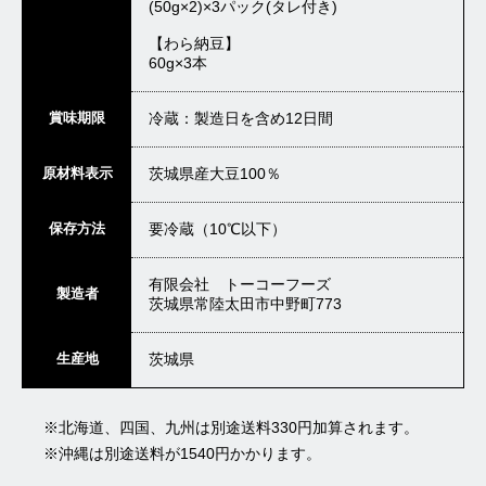
(50g×2)×3パック(タレ付き)
【わら納豆】
60g×3本
賞味期限
冷蔵：製造日を含め12日間
原材料表示
茨城県産大豆100％
保存方法
要冷蔵（10℃以下）
有限会社 トーコーフーズ
製造者
茨城県常陸太田市中野町773
生産地
茨城県
※北海道、四国、九州は別途送料330円加算されます。
※沖縄は別途送料が1540円かかります。