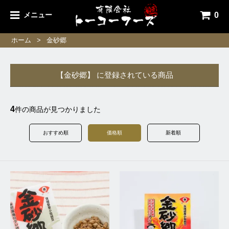
0
メニュー
ホーム
>
金砂郷
【金砂郷】 に登録されている商品
4
件の商品が見つかりました
おすすめ順
価格順
新着順