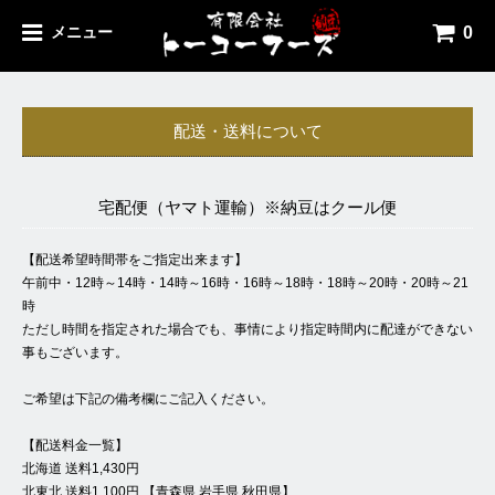
0
メニュー
配送・送料について
宅配便（ヤマト運輸）※納豆はクール便
【配送希望時間帯をご指定出来ます】
午前中・12時～14時・14時～16時・16時～18時・18時～20時・20時～21
時
ただし時間を指定された場合でも、事情により指定時間内に配達ができない
事もございます。
ご希望は下記の備考欄にご記入ください。
【配送料金一覧】
北海道 送料1,430円
北東北 送料1,100円 【青森県 岩手県 秋田県】