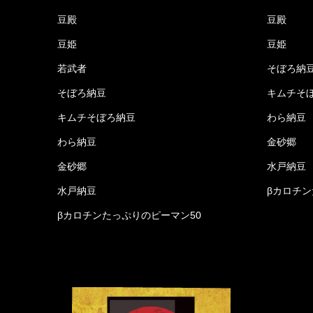
豆殿
豆殿
豆姫
豆姫
若武者
そぼろ納
そぼろ納豆
キムチそ
キムチそぼろ納豆
わら納豆
わら納豆
金砂郷
金砂郷
水戸納豆
水戸納豆
βカロチン
βカロチンたっぷりのピーマン50