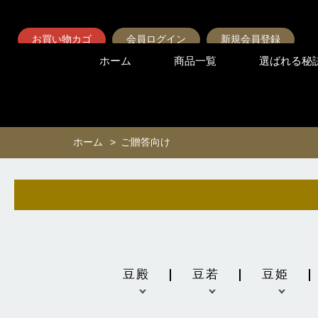
お買い物カゴ
会員ログイン
新規会員登録
ホーム
商品一覧
選ばれる秘
ホーム
>
ご贈答向け
豆殿
豆若
豆姫