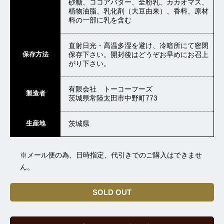
砂糖、ココアバター、全粉乳、カカオマス、
植物油脂、乳化剤（大豆由来）、香料、原材
料の一部に乳を含む
直射日光・高温多湿を避け、冷暗所にて密閉
保存方法
保存下さい。開封後はどうぞお早めにお召上
がり下さい。
有限会社 トーコーフーズ
製造者
茨城県常陸太田市中野町773
生産地
茨城県
※メール便の為、日時指定、代引きでのご購入はできませ
ん。
SOLD OUT