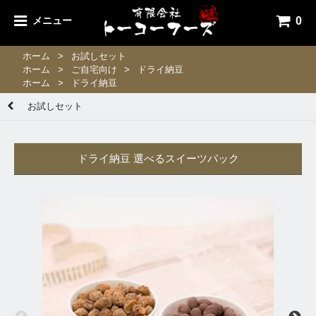
0
メニュー
ホーム
>
お試しセット
ホーム
>
ご自宅向け
>
ドライ納豆
ホーム
>
ドライ納豆
お試しセット
ドライ納豆 選べるスイーツパック