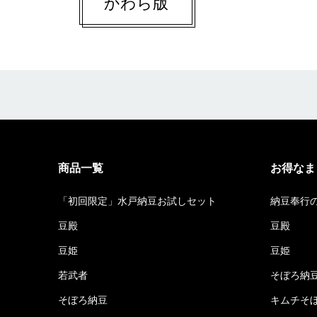
かわら版
商品一覧
お得なま
「初回限定」水戸納豆お試しセット
納豆奉行
豆殿
豆殿
豆姫
豆姫
若武者
そぼろ納
そぼろ納豆
キムチそ