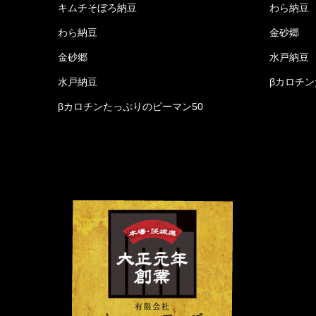
キムチそぼろ納豆
わら納豆
わら納豆
金砂郷
金砂郷
水戸納豆
水戸納豆
βカロチン
βカロチンたっぷりのピーマン50