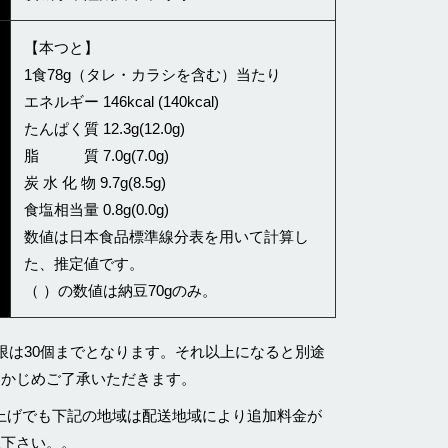
【本つと】
1食78g（タレ・カラシを含む）当たり
エネルギー 146kcal (140kcal)
たんぱく質 12.3g(12.0g)
脂 質 7.0g(7.0g)
炭 水 化 物 9.7g(8.5g)
食塩相当量 0.8g(0.0g)
数値は日本食品標準線分表を用いて計算し
た、推定値です。
（ ）の数値は納豆70gのみ。
限は30個までとなります。それ以上になると別途
らかじめご了承いただきます。
買い上げでも下記の地域は配送地域により追加料金が
承下さい。。