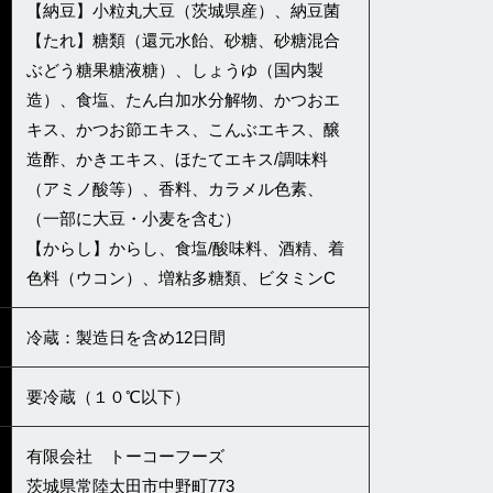
【納豆】小粒丸大豆（茨城県産）、納豆菌
【たれ】糖類（還元水飴、砂糖、砂糖混合
ぶどう糖果糖液糖）、しょうゆ（国内製
造）、食塩、たん白加水分解物、かつおエ
キス、かつお節エキス、こんぶエキス、醸
造酢、かきエキス、ほたてエキス/調味料
（アミノ酸等）、香料、カラメル色素、
（一部に大豆・小麦を含む）
【からし】からし、食塩/酸味料、酒精、着
色料（ウコン）、増粘多糖類、ビタミンC
冷蔵：製造日を含め12日間
要冷蔵（１０℃以下）
有限会社 トーコーフーズ
茨城県常陸太田市中野町773