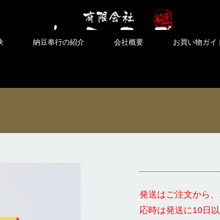
訣
納豆奉行の紹介
会社概要
お買い物ガイ
発送はご注文から、
応時は発送に10日