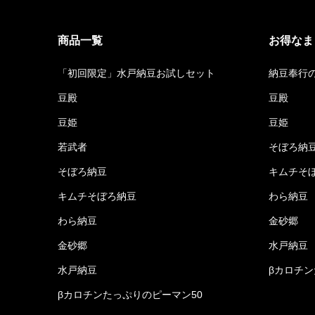
商品一覧
お得なま
「初回限定」水戸納豆お試しセット
納豆奉行
豆殿
豆殿
豆姫
豆姫
若武者
そぼろ納
そぼろ納豆
キムチそ
キムチそぼろ納豆
わら納豆
わら納豆
金砂郷
金砂郷
水戸納豆
水戸納豆
βカロチン
βカロチンたっぷりのピーマン50