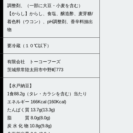
調整剤、（一部に大豆・小麦を含む）
【からし】からし、食塩、醸造酢、麦芽糖/
着色料（ウコン）、pH調整剤、香辛料抽出
物
要冷蔵（１０℃以下）
有限会社 トーコーフーズ
茨城県常陸太田市中野町773
【水戸納豆】
1食88.2g（タレ・カラシを含む）当たり
エネルギー 166Kcal (160Kcal)
たんぱく質 13.7g(13.3g)
脂 質 8.0g(8.0g)
炭 水 化 物 10.8g(9.8g)